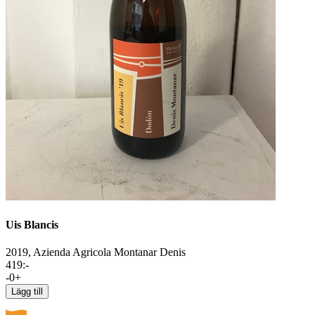
Uis Blancis
2019,
Azienda Agricola Montanar Denis
419
:-
-
0
+
Lägg till