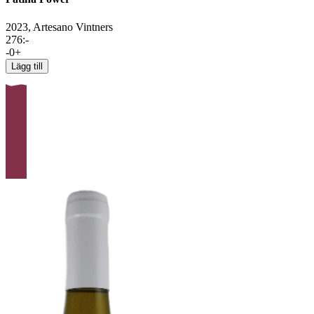
2023,
Artesano Vintners
276
:-
-
0
+
Lägg till