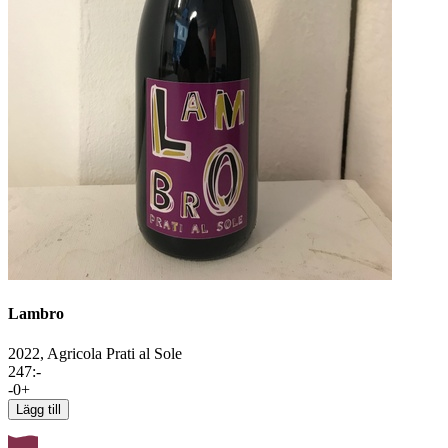
Lambro
2022,
Agricola Prati al Sole
247
:-
-
0
+
Lägg till