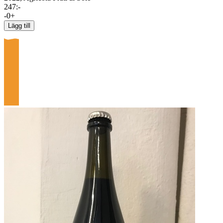
247
:-
-
0
+
Lägg till