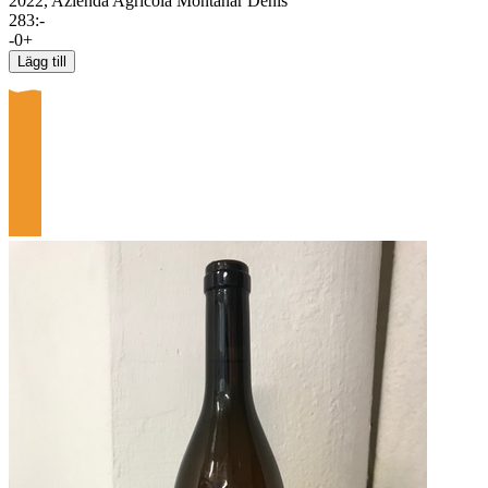
2022,
Azienda Agricola Montanar Denis
283
:-
-
0
+
Lägg till