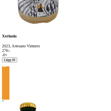
Xerinola
2023,
Artesano Vintners
276
:-
-
0
+
Lägg till