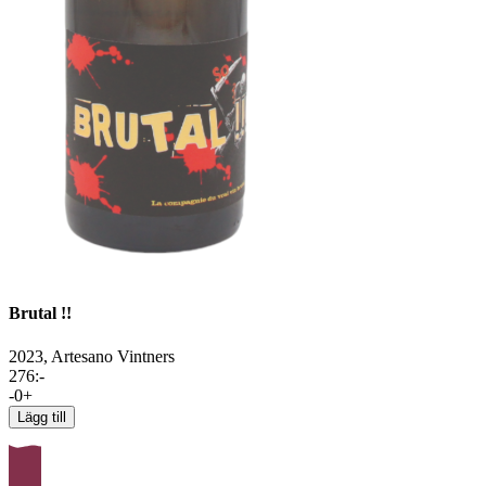
Brutal !!
2023,
Artesano Vintners
276
:-
-
0
+
Lägg till