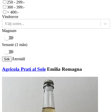
250 - 299:-
300 - 399:-
> 400:-
Vindruvor
Välj sorter...
Magnum
Senaste (1 mån)
Återställ
Sök
Agricola Prati al Sole
Emilia Romagna