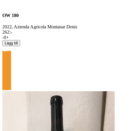
OW 180
2022,
Azienda Agricola Montanar Denis
262
:-
-
0
+
Lägg till