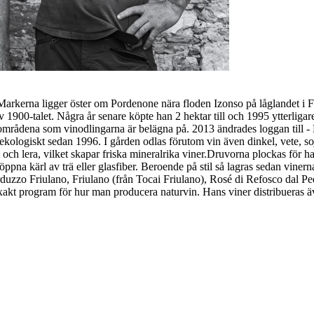
arkerna ligger öster om Pordenone nära floden Izonso på låglandet i Fri
 av 1900-talet. Några år senare köpte han 2 hektar till och 1995 ytterli
v områdena som vinodlingarna är belägna på. 2013 ändrades loggan till
ekologiskt sedan 1996. I gården odlas förutom vin även dinkel, vete, s
 och lera, vilket skapar friska mineralrika viner. ​ Druvorna plockas för 
ppna kärl av trä eller glasfiber. Beroende på stil så lagras sedan vinerna
erduzzo Friulano, Friulano (från Tocai Friulano), Rosé di Refosco dal 
xakt program för hur man producera naturvin. Hans viner distribueras äv