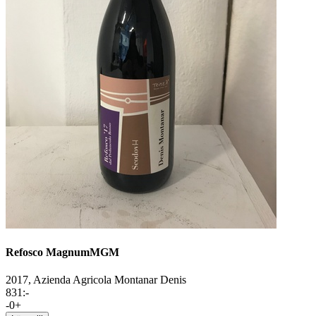
Refosco Magnum
MGM
2017,
Azienda Agricola Montanar Denis
831
:-
-
0
+