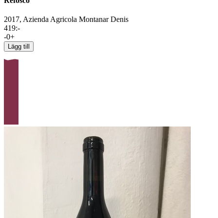
Refosco
2017,
Azienda Agricola Montanar Denis
419
:-
-
0
+
Lägg till