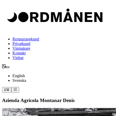
Restaurangkund
Privatkund
Vinmakare
Kontakt
Vinbar
sv
English
Svenska
0
Azienda Agricola Montanar Denis