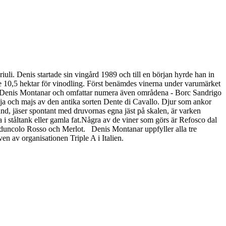
uli. Denis startade sin vingård 1989 och till en början hyrde han in
gare 10,5 hektar för vinodling. Först benämdes vinerna under varumärket
 - Denis Montanar och omfattar numera även områdena - Borc Sandrigo
oja och majs av den antika sorten Dente di Cavallo. Djur som ankor
hand, jäser spontant med druvornas egna jäst på skalen, är varken
 i ståltank eller gamla fat. ​ Några av de viner som görs är Refosco dal
Peduncolo Rosso och Merlot. Denis Montanar uppfyller alla tre
en av organisationen Triple A i Italien.