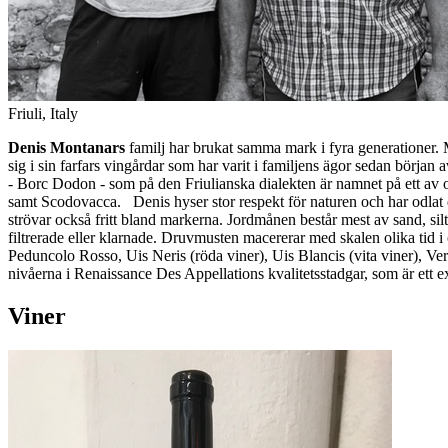
Friuli
,
Italy
Denis Montanars
familj har brukat samma mark i fyra generationer. M
sig i sin farfars vingårdar som har varit i familjens ägor sedan början
- Borc Dodon - som på den Friulianska dialekten är namnet på ett a
samt Scodovacca. Denis hyser stor respekt för naturen och har odlat 
strövar också fritt bland markerna. Jordmånen består mest av sand, silt
filtrerade eller klarnade. Druvmusten macererar med skalen olika tid i ö
Peduncolo Rosso, Uis Neris (röda viner), Uis Blancis (vita viner), V
nivåerna i Renaissance Des Appellations kvalitetsstadgar, som är ett e
Viner